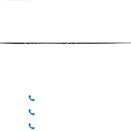
Accesorios de Limpieza
ecológicos
Teléfonos:
(33) 36 12 72 62
(33) 31 24 62 39
(33) 31 24 62 40