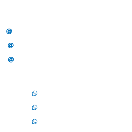
Correos:
alesa.clientes@hotmail.com
alesa.tesoreria@gmail.com
alesa.compras@gmail.com
WhatsApp:
33 14 32 87 87
33 32 44 02 12
33 17 09 05 70