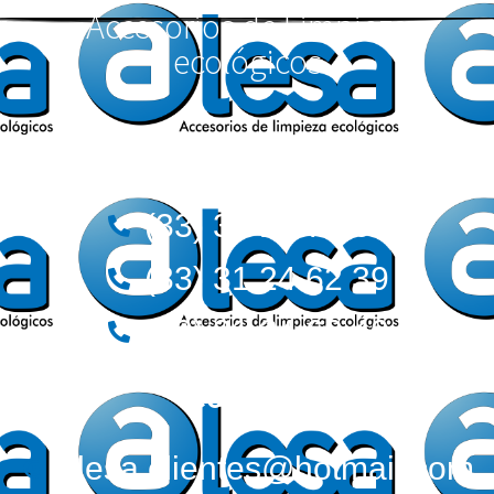
Accesorios de Limpieza
ecológicos
Teléfonos:
(33) 36 12 72 62
(33) 31 24 62 39
(33) 31 24 62 40
Correos:
alesa.clientes@hotmail.com