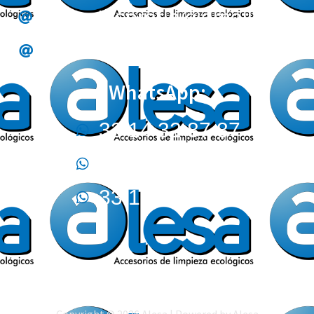
alesa.tesoreria@gmail.com
alesa.compras@gmail.com
WhatsApp:
33 14 32 87 87
33 32 44 02 12
33 17 09 05 70