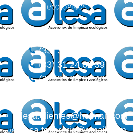
ecológicos
Teléfonos:
(33) 36 12 72 62
(33) 31 24 62 39
(33) 31 24 62 40
Correos:
alesa.clientes@hotmail.com
alesa.tesoreria@gmail.com