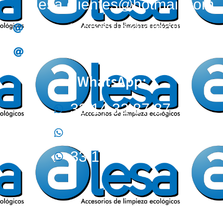
alesa.clientes@hotmail.com
alesa.tesoreria@gmail.com
alesa.compras@gmail.com
WhatsApp:
33 14 32 87 87
33 32 44 02 12
33 17 09 05 70