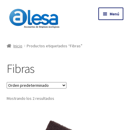
Menú
Inicio
Inicio
Productos etiquetados “Fibras”
Tienda
Fibras
Contacto
Empresa
Mostrando los 2 resultados
Más