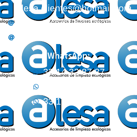
alesa.clientes@hotmail.com
alesa.tesoreria@gmail.com
alesa.compras@gmail.com
WhatsApp:
33 14 32 87 87
33 32 44 02 12
33 17 09 05 70