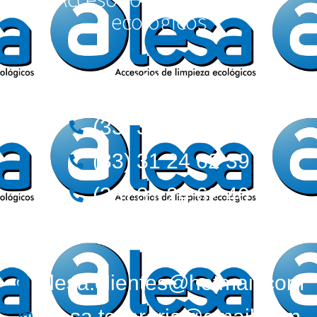
ecológicos
Teléfonos:
(33) 36 12 72 62
(33) 31 24 62 39
(33) 31 24 62 40
Correos:
alesa.clientes@hotmail.com
alesa.tesoreria@gmail.com