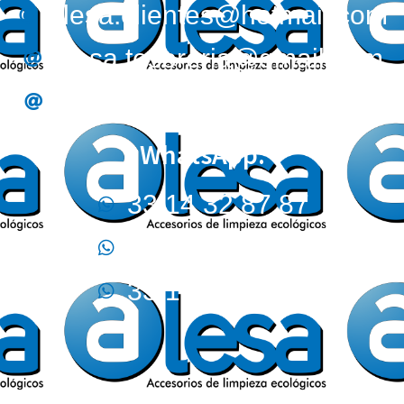
alesa.clientes@hotmail.com
alesa.tesoreria@gmail.com
alesa.compras@gmail.com
WhatsApp:
33 14 32 87 87
33 32 44 02 12
33 17 09 05 70