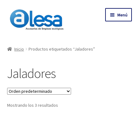
Menú
Inicio
Inicio
Productos etiquetados “Jaladores”
Tienda
Jaladores
Contacto
Empresa
Mostrando los 3 resultados
Más