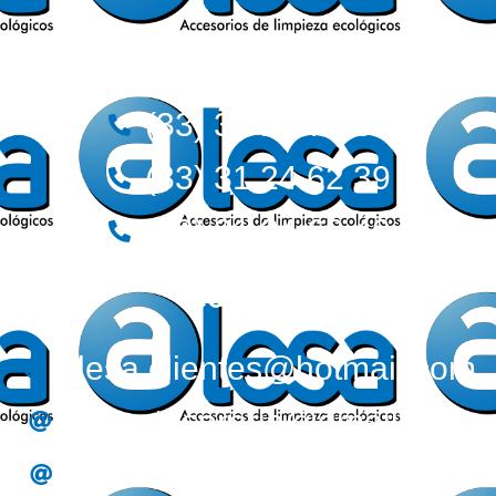
Teléfonos:
(33) 36 12 72 62
(33) 31 24 62 39
(33) 31 24 62 40
Correos:
alesa.clientes@hotmail.com
alesa.tesoreria@gmail.com
alesa.compras@gmail.com