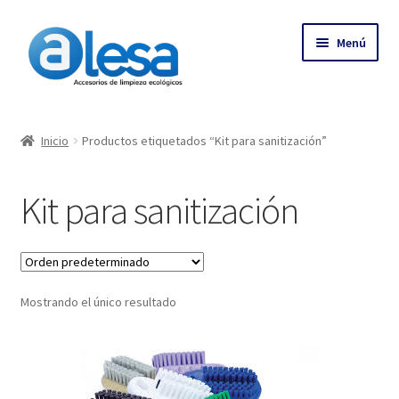
Menú
Inicio
Inicio
Productos etiquetados “Kit para sanitización”
Tienda
Kit para sanitización
Contacto
Empresa
Mostrando el único resultado
Más