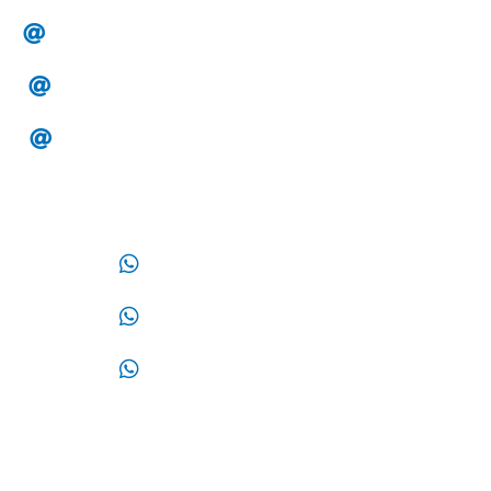
alesa.clientes@hotmail.com
alesa.tesoreria@gmail.com
alesa.compras@gmail.com
WhatsApp:
33 14 32 87 87
33 32 44 02 12
33 17 09 05 70