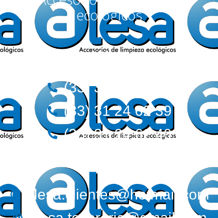
ecológicos
Teléfonos:
(33) 36 12 72 62
(33) 31 24 62 39
(33) 31 24 62 40
Correos:
alesa.clientes@hotmail.com
alesa.tesoreria@gmail.com