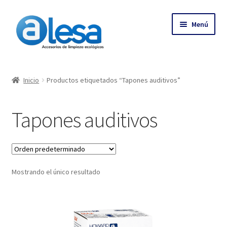
Menú
Inicio
Inicio
Productos etiquetados “Tapones auditivos”
Tienda
Tapones auditivos
Contacto
Empresa
Mostrando el único resultado
Más