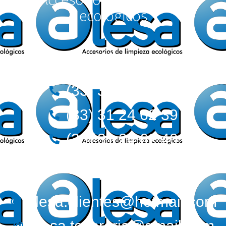
ecológicos
Teléfonos:
(33) 36 12 72 62
(33) 31 24 62 39
(33) 31 24 62 40
Correos:
alesa.clientes@hotmail.com
alesa.tesoreria@gmail.com