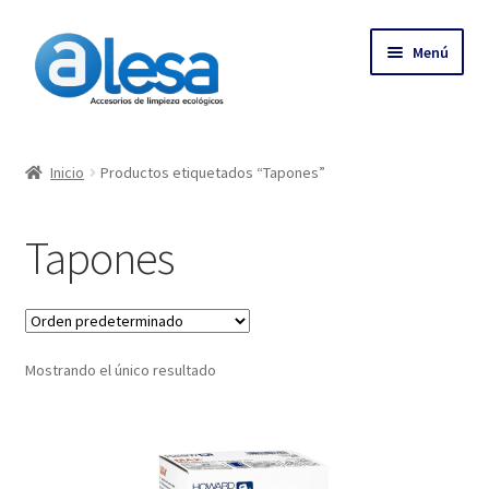
Menú
Inicio
Inicio
Productos etiquetados “Tapones”
Tienda
Tapones
Contacto
Empresa
Mostrando el único resultado
Más