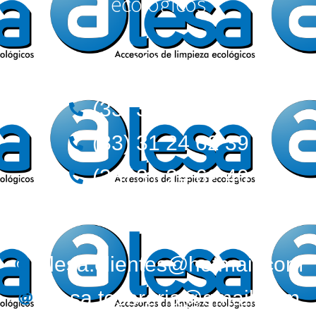
ecológicos
Teléfonos:
(33) 36 12 72 62
(33) 31 24 62 39
(33) 31 24 62 40
Correos:
alesa.clientes@hotmail.com
alesa.tesoreria@gmail.com