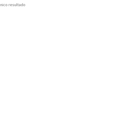
nico resultado
Accesorios de Limpieza ecológicos