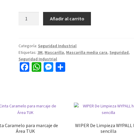
Añadir al carrito
Categoría:
Seguridad Industrial
Etiquetas:
3M
,
Mascarilla
,
Mascarilla media cara
,
Seguridad
,
Seguridad Industrial
Fa
W
M
C
ce
h
es
o
b
at
se
m
o
sA
n
p
o
p
ge
ar
k
p
r
tir
ta Caramelo para marcaje de
WIPER De Limpieza WYPALL 
Área TUK
sencilla