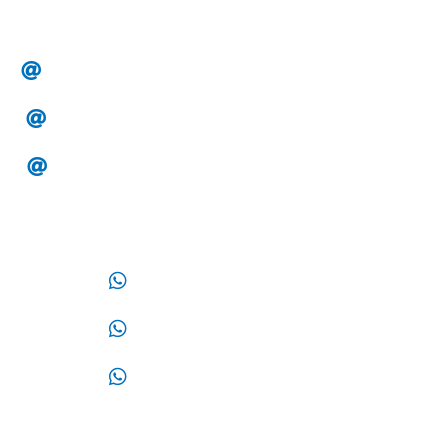
Correos:
alesa.clientes@hotmail.com
alesa.tesoreria@gmail.com
alesa.compras@gmail.com
WhatsApp:
33 14 32 87 87
33 32 44 02 12
33 17 09 05 70