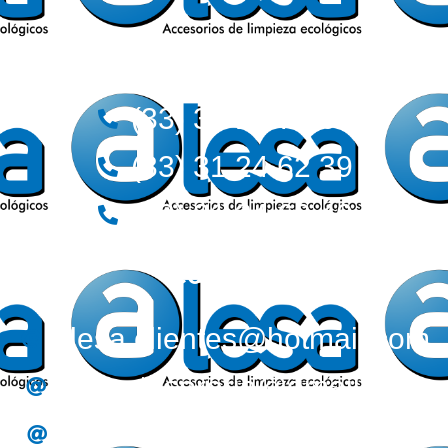
Teléfonos:
(33) 36 12 72 62
(33) 31 24 62 39
(33) 31 24 62 40
Correos:
alesa.clientes@hotmail.com
alesa.tesoreria@gmail.com
alesa.compras@gmail.com