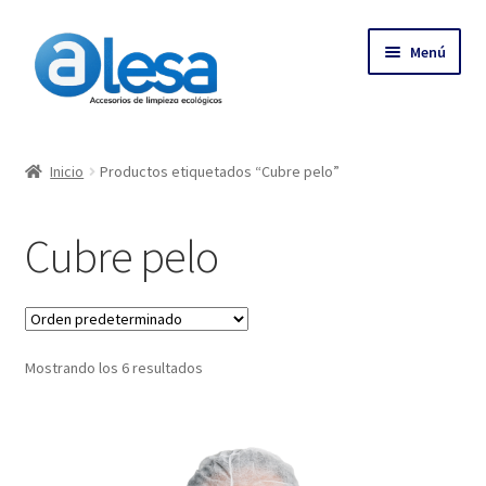
Menú
Inicio
Inicio
Productos etiquetados “Cubre pelo”
Tienda
Cubre pelo
Contacto
Empresa
Mostrando los 6 resultados
Más