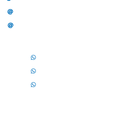
alesa.tesoreria@gmail.com
alesa.compras@gmail.com
WhatsApp:
33 14 32 87 87
33 32 44 02 12
33 17 09 05 70