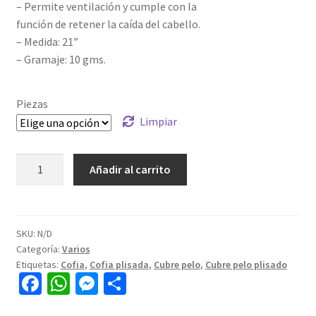
– Permite ventilación y cumple con la
función de retener la caída del cabello.
– Medida: 21”
– Gramaje: 10 gms.
Piezas
Limpiar
Añadir al carrito
SKU:
N/D
Categoría:
Varios
Etiquetas:
Cofia
,
Cofia plisada
,
Cubre pelo
,
Cubre pelo plisado
Fa
W
M
C
ce
h
es
o