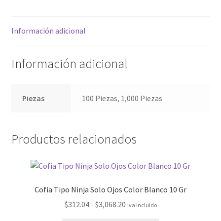
b
at
se
m
o
sA
n
p
Información adicional
o
p
ge
ar
k
p
r
tir
Información adicional
Piezas
100 Piezas, 1,000 Piezas
Productos relacionados
Cofia Tipo Ninja Solo Ojos Color Blanco 10 Gr
$
312.04
-
$
3,068.20
Iva incluido