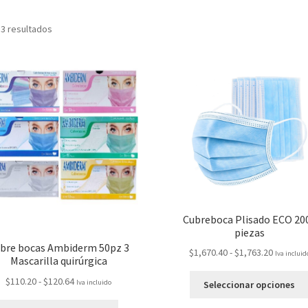
 3 resultados
Cubreboca Plisado ECO 20
piezas
bre bocas Ambiderm 50pz 3
$
1,670.40
-
$
1,763.20
Iva incluid
Mascarilla quirúrgica
$
110.20
-
$
120.64
Iva incluido
Seleccionar opciones