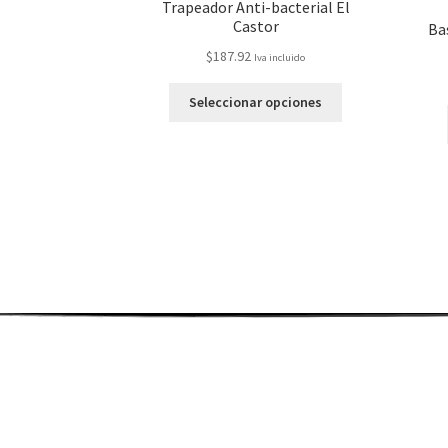
Trapeador Anti-bacterial El
Castor
Ba
$
187.92
Iva incluido
Seleccionar opciones
Teléfonos: