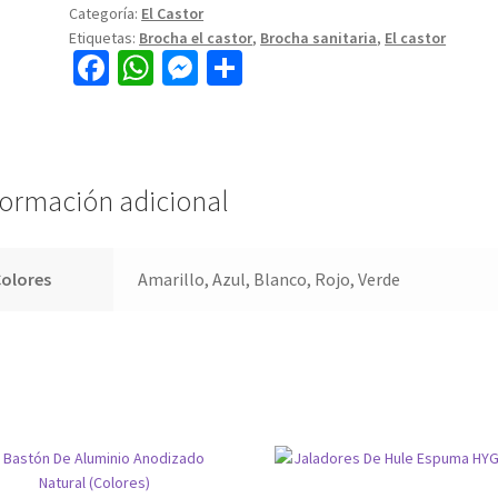
Categoría:
El Castor
Etiquetas:
Brocha el castor
,
Brocha sanitaria
,
El castor
Fa
W
M
C
ce
h
es
o
b
at
se
m
o
sA
n
p
formación adicional
o
p
ge
ar
k
p
r
tir
olores
Amarillo, Azul, Blanco, Rojo, Verde