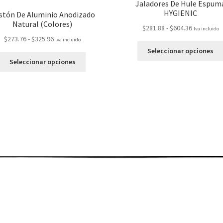
Jaladores De Hule Espum
HYGIENIC
stón De Aluminio Anodizado
Natural (Colores)
$
281.88
-
$
604.36
Iva incluido
$
273.76
-
$
325.96
Iva incluido
Seleccionar opciones
Seleccionar opciones
Accesorios de Limpieza ecológicos
Correos: