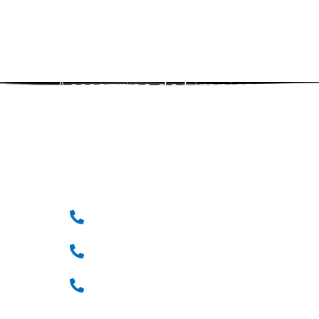
Accesorios de Limpieza
ecológicos
Teléfonos:
(33) 36 12 72 62
(33) 31 24 62 39
(33) 31 24 62 40