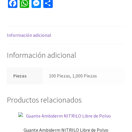
Fa
W
M
C
ce
h
es
o
b
at
se
m
o
sA
n
p
Información adicional
o
p
ge
ar
k
p
r
tir
Información adicional
Piezas
100 Piezas, 1,000 Piezas
Productos relacionados
Guante Ambiderm NITRILO Libre de Polvo