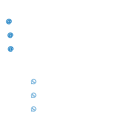
Correos:
alesa.clientes@hotmail.com
alesa.tesoreria@gmail.com
alesa.compras@gmail.com
WhatsApp:
33 14 32 87 87
33 32 44 02 12
33 17 09 05 70