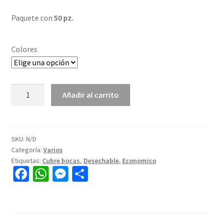
Paquete con
50 pz.
Colores
Añadir al carrito
SKU:
N/D
Categoría:
Varios
Etiquetas:
Cubre bocas
,
Desechable
,
Economico
Fa
W
M
C
ce
h
es
o
b
at
se
m