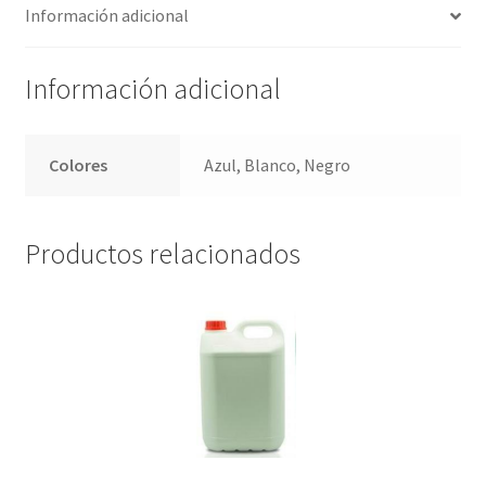
o
sA
n
p
Información adicional
o
p
ge
ar
k
p
r
tir
Información adicional
Colores
Azul, Blanco, Negro
Productos relacionados