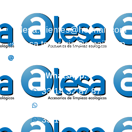
Correos:
alesa.clientes@hotmail.com
alesa.tesoreria@gmail.com
alesa.compras@gmail.com
WhatsApp:
33 14 32 87 87
33 32 44 02 12
33 17 09 05 70