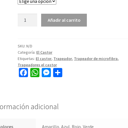
Añadir al carrito
SKU:
N/D
Categoría:
El Castor
Etiquetas:
El castor
,
Trapeador
,
Trapeador de microfibra
,
Trapeadores el castor
Fa
W
M
C
ce
h
es
o
b
at
se
m
o
sA
n
p
formación adicional
o
p
ge
ar
k
p
r
tir
olores
Amarillo, Azul, Rojo, Verde