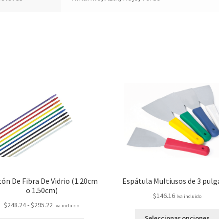
ón De Fibra De Vidrio (1.20cm
Espátula Multiusos de 3 pulg
o 1.50cm)
$
146.16
Iva incluido
$
248.24
-
$
295.22
Iva incluido
Seleccionar opciones