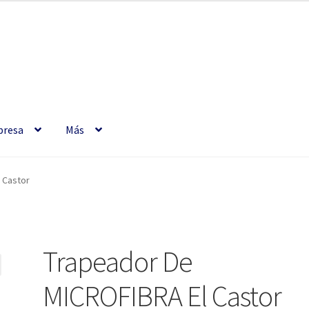
resa
Más
 Castor
Trapeador De
MICROFIBRA El Castor